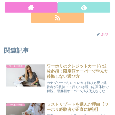
あや
関連記事
ワーホリのクレジットカードは2
ワーホリ準備
枚必須！限度額オーバーで学んだ
後悔しない選び方
カナダワーホリにクレカは何枚必要？経
験者が2枚持って行くべき理由を実体験で
解説。限度額オーバーで1枚使えなくなっ
た話、Apple Payでの使い方、保険との違
いまで、後悔しないための情報をまとめ
ました。
ラストリゾートを選んだ理由【ワ
ワーホリ準備
ーホリ経験者が正直に解説】