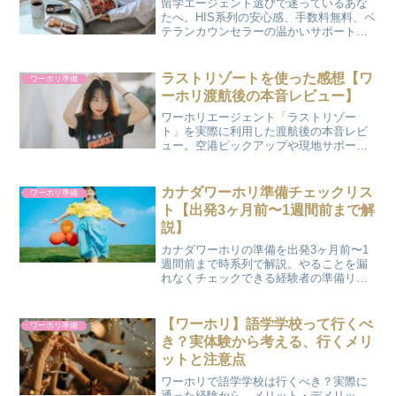
留学エージェント選びで迷っているあな
たへ。HIS系列の安心感、手数料無料、ベ
テランカウンセラーの温かいサポート
——ラストリゾートをおすすめする理由
を、実際に使った経験をもとに解説しま
す。
ラストリゾートを使った感想【ワ
ワーホリ準備
ーホリ渡航後の本音レビュー】
ワーホリエージェント「ラストリゾー
ト」を実際に利用した渡航後の本音レビ
ュー。空港ピックアップや現地サポー
ト、料金まで、良かった点も気になった
点も正直にまとめました。
カナダワーホリ準備チェックリス
ワーホリ準備
ト【出発3ヶ月前〜1週間前まで解
説】
カナダワーホリの準備を出発3ヶ月前〜1
週間前まで時系列で解説。やることを漏
れなくチェックできる経験者の準備リス
トです。
【ワーホリ】語学学校って行くべ
ワーホリ準備
き？実体験から考える、行くメリ
ットと注意点
ワーホリで語学学校は行くべき？実際に
通った経験から、メリット・デメリッ