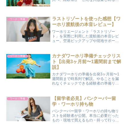
というポイントを正直に解説します。
ラストリゾートを使った感想【ワ
ワーホリ準備
ーホリ渡航後の本音レビュー】
ワーホリエージェント「ラストリゾー
ト」を実際に利用した渡航後の本音レビ
ュー。空港ピックアップや現地サポー
ト、料金まで、良かった点も気になった
点も正直にまとめました。
カナダワーホリ準備チェックリス
ワーホリ準備
ト【出発3ヶ月前〜1週間前まで解
説】
カナダワーホリの準備を出発3ヶ月前〜1
週間前まで時系列で解説。やることを漏
れなくチェックできる経験者の準備リス
トです。
【留学者必見】バンクーバー留
ワーホリ準備
学・ワーホリ持ち物
バンクーバー留学・ワーホリの持ち物リ
ストを経験者が公開。本当に必要だった
もの・現地で買えるもの・持って行って
後悔したものまで、リアルにまとめまし