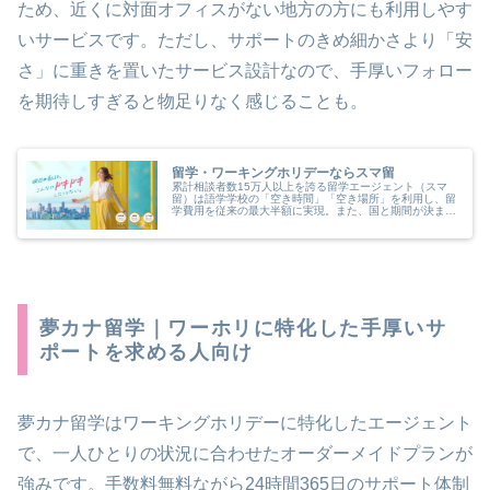
ため、近くに対面オフィスがない地方の方にも利用しやす
いサービスです。ただし、サポートのきめ細かさより「安
さ」に重きを置いたサービス設計なので、手厚いフォロー
を期待しすぎると物足りなく感じることも。
留学・ワーキングホリデーならスマ留
累計相談者数15万人以上を誇る留学エージェント（スマ
留）は語学学校の「空き時間」「空き場所」を利用し、留
学費用を従来の最大半額に実現。また、国と期間が決まれ
ば留学費用がわかるシンプルな料金体系も魅力！無料留学
カウンセリング実施中！
夢カナ留学｜ワーホリに特化した手厚いサ
ポートを求める人向け
夢カナ留学はワーキングホリデーに特化したエージェント
で、一人ひとりの状況に合わせたオーダーメイドプランが
強みです。手数料無料ながら24時間365日のサポート体制