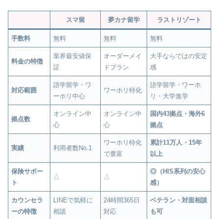
スマ留
夢カナ留学
ラストリゾート
手数料
無料
無料
無料
業界最安値保
オーダーメイ
大手ならではの安定
料金の特徴
証
ドプラン
感
語学留学・ワ
語学留学・ワーホ
対応範囲
ワーホリ特化
ーホリ中心
リ・大学進学
オンライン中
オンライン中
国内43拠点・海外6
拠点数
心
心
拠点
ワーホリ特化
累計11万人・15年
実績
利用者数No.1
で豊富
以上
保険サポー
◎（HIS系列の安心
△
△
ト
感）
カウンセラ
LINEで気軽に
24時間365日
ベテラン・対面相談
ーの特徴
相談
対応
も可