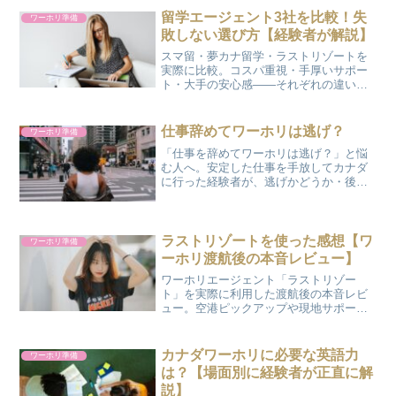
留学エージェント3社を比較！失
ワーホリ準備
敗しない選び方【経験者が解説】
スマ留・夢カナ留学・ラストリゾートを
実際に比較。コスパ重視・手厚いサポー
ト・大手の安心感——それぞれの違い
と、自分に合うエージェントの選び方が
わかります。
仕事辞めてワーホリは逃げ？
ワーホリ準備
「仕事を辞めてワーホリは逃げ？」と悩
む人へ。安定した仕事を手放してカナダ
に行った経験者が、逃げかどうか・後悔
しないための考え方を正直にお話ししま
す。
ラストリゾートを使った感想【ワ
ワーホリ準備
ーホリ渡航後の本音レビュー】
ワーホリエージェント「ラストリゾー
ト」を実際に利用した渡航後の本音レビ
ュー。空港ピックアップや現地サポー
ト、料金まで、良かった点も気になった
点も正直にまとめました。
カナダワーホリに必要な英語力
ワーホリ準備
は？【場面別に経験者が正直に解
説】