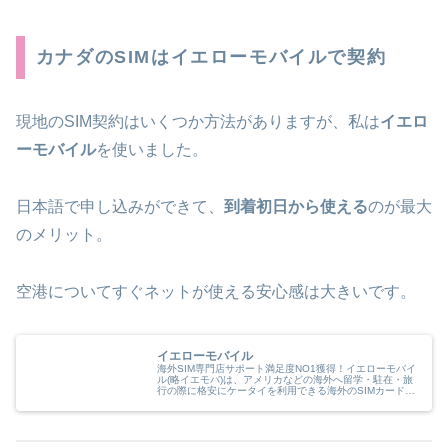
カナダのSIMはイエローモバイルで契約
現地のSIM契約はいくつか方法がありますが、私は
イエロ
ーモバイル
を使いました。
日本語で申し込みができて、
到着初日から使える
のが最大
のメリット。
空港についてすぐネットが使える安心感は大きいです。
イエローモバイル
海外SIM専門店サポート満足度NO1獲得！イエローモバイ
ル(略イエモバ)は、アメリカなどの海外へ留学・駐在・旅
行の際に格安にケータイを利用できる海外のSIMカード
と、国内外で利用できる高品質なiPhoneのリファービッ
シュ品の専門店です。海…