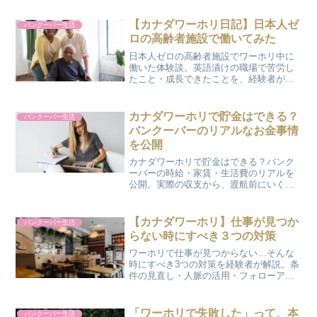
【カナダワーホリ日記】日本人ゼ
バンクーバー生活
ロの高齢者施設で働いてみた
日本人ゼロの高齢者施設でワーホリ中に
働いた体験談。英語漬けの職場で苦労し
たこと・成長できたことを、経験者がリ
アルにお話しします。
カナダワーホリで貯金はできる？
バンクーバー生活
バンクーバーのリアルなお金事情
を公開
カナダワーホリで貯金はできる？バンク
ーバーの時給・家賃・生活費のリアルを
公開。実際の収支から、渡航前にいくら
準備すべきかを経験者が正直に解説しま
す。
【カナダワーホリ】仕事が見つか
バンクーバー生活
らない時にすべき３つの対策
ワーホリで仕事が見つからない…そんな
時にすべき3つの対策を経験者が解説。条
件の見直し・人脈の活用・フォローアッ
プで、状況を打開するヒントをまとめま
した。
「ワーホリで失敗した」って、本
バンクーバー生活