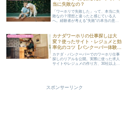
当に失敗なの？
「ワーホリで失敗した」って、本当に失
敗なの？理想と違ったと感じている人
へ。経験者が考える"失敗"の本当の意味
と、捉え方を変えるヒントをお話ししま
す。
カナダワーホリの仕事探しは大
バンクーバー生活
変？使ったサイト・レジュメと効
率化のコツ【バンクーバー体験
談】
カナダ・バンクーバーでのワーホリ仕事
探しのリアルを公開。実際に使った求人
サイトやレジュメの作り方、30社以上応
募した体験から、英語力で苦戦した話、
ロスタイムを減らすコツまで正直にまと
めました。
スポンサーリンク