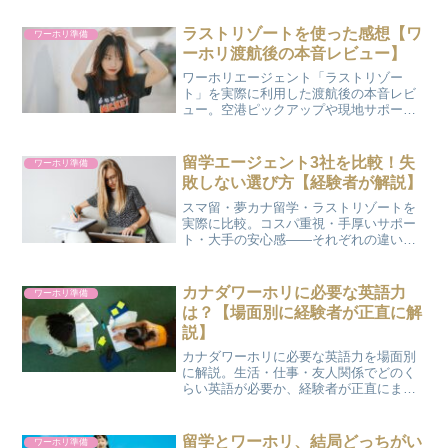
ラストリゾートを使った感想【ワ
ワーホリ準備
ーホリ渡航後の本音レビュー】
ワーホリエージェント「ラストリゾー
ト」を実際に利用した渡航後の本音レビ
ュー。空港ピックアップや現地サポー
ト、料金まで、良かった点も気になった
点も正直にまとめました。
留学エージェント3社を比較！失
ワーホリ準備
敗しない選び方【経験者が解説】
スマ留・夢カナ留学・ラストリゾートを
実際に比較。コスパ重視・手厚いサポー
ト・大手の安心感——それぞれの違い
と、自分に合うエージェントの選び方が
わかります。
カナダワーホリに必要な英語力
ワーホリ準備
は？【場面別に経験者が正直に解
説】
カナダワーホリに必要な英語力を場面別
に解説。生活・仕事・友人関係でどのく
らい英語が必要か、経験者が正直にまと
めました。「英語環境を求めて行く人」
が後悔しないための準備も紹介します。
留学とワーホリ、結局どっちがい
ワーホリ準備