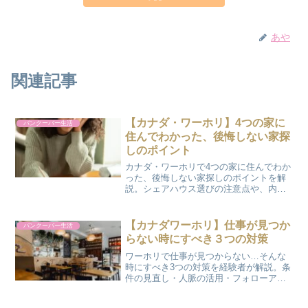
あや
関連記事
【カナダ・ワーホリ】4つの家に
バンクーバー生活
住んでわかった、後悔しない家探
しのポイント
カナダ・ワーホリで4つの家に住んでわか
った、後悔しない家探しのポイントを解
説。シェアハウス選びの注意点や、内見
でチェックすべき点を経験者がまとめま
した。
【カナダワーホリ】仕事が見つか
バンクーバー生活
らない時にすべき３つの対策
ワーホリで仕事が見つからない…そんな
時にすべき3つの対策を経験者が解説。条
件の見直し・人脈の活用・フォローアッ
プで、状況を打開するヒントをまとめま
した。