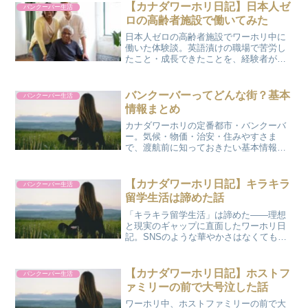
【カナダワーホリ日記】日本人ゼ
バンクーバー生活
ロの高齢者施設で働いてみた
日本人ゼロの高齢者施設でワーホリ中に
働いた体験談。英語漬けの職場で苦労し
たこと・成長できたことを、経験者がリ
アルにお話しします。
バンクーバーってどんな街？基本
バンクーバー生活
情報まとめ
カナダワーホリの定番都市・バンクーバ
ー。気候・物価・治安・住みやすさま
で、渡航前に知っておきたい基本情報を
まとめました。
【カナダワーホリ日記】キラキラ
バンクーバー生活
留学生活は諦めた話
「キラキラ留学生活」は諦めた——理想
と現実のギャップに直面したワーホリ日
記。SNSのような華やかさはなくても得
られたものを、経験者が正直に綴りま
す。
【カナダワーホリ日記】ホストフ
バンクーバー生活
ァミリーの前で大号泣した話
ワーホリ中、ホストファミリーの前で大