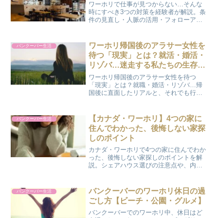
ワーホリで仕事が見つからない…そんな
時にすべき3つの対策を経験者が解説。条
件の見直し・人脈の活用・フォローアッ
プで、状況を打開するヒントをまとめま
した。
ワーホリ帰国後のアラサー女性を
バンクーバー生活
待つ「現実」とは？就活・婚活・
リゾバ…迷走する私たちの生存戦
略
ワーホリ帰国後のアラサー女性を待つ
「現実」とは？就職・婚活・リゾバ…帰
国後に直面したリアルと、それでも行っ
てよかったと思える理由を正直に綴りま
す。
【カナダ・ワーホリ】4つの家に
バンクーバー生活
住んでわかった、後悔しない家探
しのポイント
カナダ・ワーホリで4つの家に住んでわか
った、後悔しない家探しのポイントを解
説。シェアハウス選びの注意点や、内見
でチェックすべき点を経験者がまとめま
した。
バンクーバーのワーホリ休日の過
バンクーバー生活
ごし方【ビーチ・公園・グルメ】
バンクーバーでのワーホリ中、休日はど